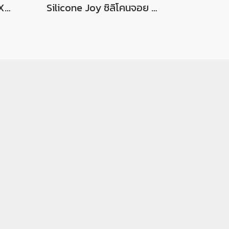
จอยมีสายสำหรับเครื่อง Xbox 360 สามารถใช้กับ PC Windows ได้ Wired Vibration Controller For Xbox 360
Silicone Joy ซิลิโคนจอย Xbox Series X / S ซิลิโคนเนื้อนุ่ม กระชับ สำหรับใส่จอย Xbox รุ่นใหม่ Series X และ S