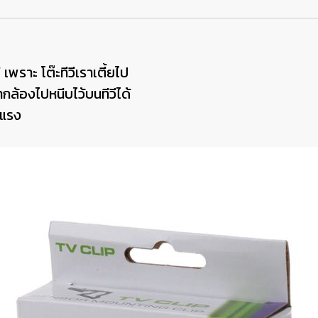
 เพราะ โต๊ะทีวีเราเตี้ยไป
กล้องไปหนีบไว้บนทีวีได้
งแรง