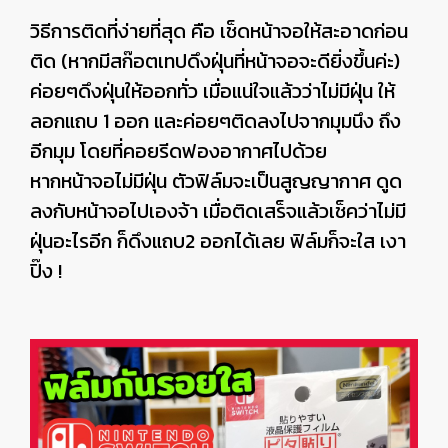
วิธีการติดที่ง่ายที่สุด คือ เช็ดหน้าจอให้สะอาดก่อน
ติด (หากมีสก๊อตเทปดึงฝุ่นที่หน้าจอจะดียิ่งขึ้นค่ะ)
ค่อยๆดึงฝุ่นให้ออกทั่ว เมื่อแน่ใจแล้วว่าไม่มีฝุ่น ให้
ลอกแถบ 1 ออก และค่อยๆติดลงไปจากมุมนึง ถึง
อีกมุม โดยที่คอยรีดฟองอากาศไปด้วย
หากหน้าจอไม่มีฝุ่น ตัวฟิล์มจะเป็นสูญญากาศ ดูด
ลงกับหน้าจอไปเองจ้า เมื่อติดเสร็จแล้วเช็คว่าไม่มี
ฝุ่นอะไรอีก ก็ดึงแถบ2 ออกได้เลย ฟิล์มก็จะใส เงา
ปิ๊ง !