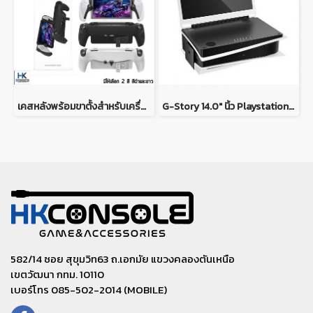
เคสหลังพร้อมขาตั้งสำหรับเครื่อง PS Portal มีให้เลือก 2 สี TPU Case For PS Portal
G-Story 14.0" นิ้ว Playstation 5 GAMING MONITOR หน้าจอมอนิเตอร์สำหรับเครื่อง PLAYSTATION5 รุ่น slim
582/14 ซอย สุขุมวิท63 ถ.เอกมัย แขวงคลองตันเหนือ
เขตวัฒนา กทม. 10110
เบอร์โทร 085-502-2014 (MOBILE)