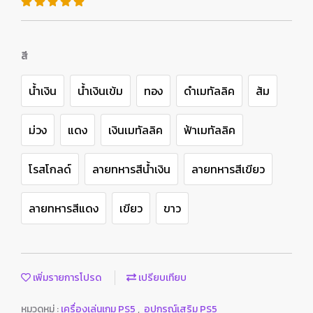
สี
นํ้าเงิน
นํ้าเงินเข้ม
ทอง
ดำเมทัลลิค
ส้ม
ม่วง
แดง
เงินเมทัลลิค
ฟ้าเมทัลลิค
โรสโกลด์
ลายทหารสีน้ำเงิน
ลายทหารสีเขียว
ลายทหารสีแดง
เขียว
ขาว
เพิ่มรายการโปรด
เปรียบเทียบ
หมวดหมู่ :
เครื่องเล่นเกม PS5
,
อุปกรณ์เสริม PS5