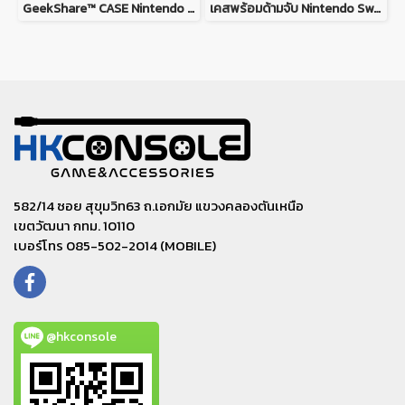
GeekShare™ CASE Nintendo Switch / Switch OLED MODEL เคส TPU เนื้อนิ่ม ยางซิลิโคน ลาย Evagalion PINK and RED
เคสพร้อมด้ามจับ Nintendo Switch V.1/V.2 ยี่ห้อ Ipega เสียบและใช้งานได้ทันที Case controller For Nintendo Switch V.1/V.2
582/14 ซอย สุขุมวิท63 ถ.เอกมัย แขวงคลองตันเหนือ
เขตวัฒนา กทม. 10110
เบอร์โทร 085-502-2014 (MOBILE)
@hkconsole