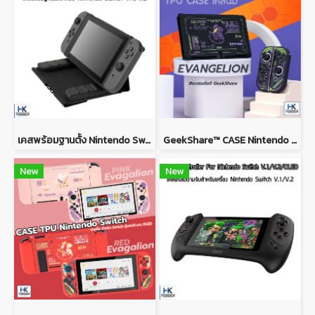
เคสพร้อมฐานตั้ง Nintendo Switch V.1/V.2 สามารถเก็บและกางขาตั้งได้ 3 - in -1 Folio Case For Nintendo Switch V.1/V.2
GeekShare™ CASE Nintendo Switch / Switch OLED MODEL เคส TPU เนื้อนิ่ม ยางซิลิโคน ลาย Evagalion เคสกันรอยรอบตัว
New
New