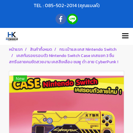
TEL : 085-502-2014 (คุณแบงค์)
หน้าแรก
สินค้าทั้งหมด
กระเป๋าและเคส Nintendo Switch
เคสกันรอยรอบตัว Nintendo Switch Case เคสแยก 3 ชิ้น
สกรีนลายคมชัดสวยงาม เคสสีเหลือง ชมพู ดำ ลาย CyberPunk !
New