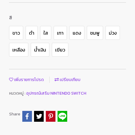
สี
ขาว
ดำ
ใส
เทา
แดง
ชมพู
ม่วง
เหลือง
น้ำเงิน
เขียว
เพิ่มรายการโปรด
เปรียบเทียบ
หมวดหมู่ :
อุปกรณ์เสริม NINTENDO SWITCH
Share