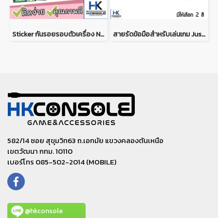
Sticker กันรอยรอบตัวเครื่อง Nintendo Switch ติดรอบตัวเครื่อง หน้า+หลัง ติดกันรอย Dock ครบชุด *ลายที่21-40*
สายรัดข้อมือสำหรับเล่นเกม Just dance บน Nintendo Switch IINE Watch-Shaped Wireless Controller for Switch Just Dance Game
582/14 ซอย สุขุมวิท63 ถ.เอกมัย แขวงคลองตันเหนือ
เขตวัฒนา กทม. 10110
เบอร์โทร 085-502-2014 (MOBILE)
@hkconsole