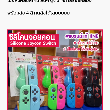
เนื้อสัมผัสซิลิโคน ลื่นๆ ดูดีมากก อยากให้ลอง
พร้อมส่ง 4 สี กดสั่งได้เลยยยยย