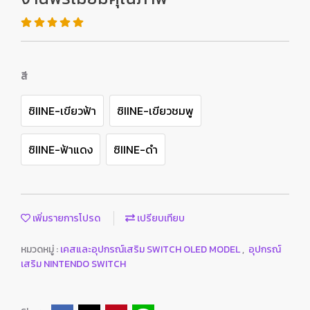
สี
ซิIINE-เขียวฟ้า
ซิIINE-เขียวชมพู
ซิIINE-ฟ้าแดง
ซิIINE-ดำ
เพิ่มรายการโปรด
เปรียบเทียบ
หมวดหมู่ :
เคสและอุปกรณ์เสริม SWITCH OLED MODEL
,
อุปกรณ์
เสริม NINTENDO SWITCH