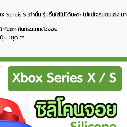
reis S เท่านั้น รุ่นอื่นใส่ไม่ได้นะคะ ไม่แน่ใจรุ่นตนเอง ม
พอดี กันตก กันกระแทกตัวจอย
ุ่ม 1 ชุด **