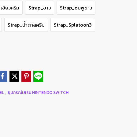
เขียวครีม
Strap_ขาว
Strap_ชมพูขาว
Strap_น้ำตาลครีม
Strap_Splatoon3
DEL
,
อุปกรณ์เสริม NINTENDO SWITCH