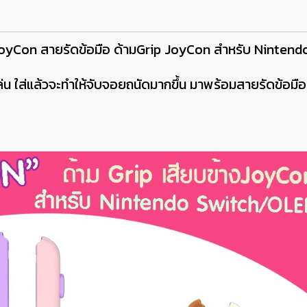
JoyCon สายรัดข้อมือ ด้ามGrip JoyCon สำหรับ Nintend
่น ใส่แล้วจะทำให้จับจอยถนัดมากขึ้น มาพร้อมสายรัดข้อมือ