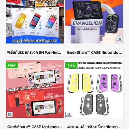
ฟิล์มกันรอยกระจก 9H For Nintendo Switch ฟิล์มกระจกคุณภาพดี เต็มจอ กันรอยขีดข่วนได้ดี ติดง่าย
GeekShare™ CASE Nintendo Switch / Switch OLED MODEL เคส TPU เนื้อนิ่ม ยางซิลิโคน ลาย Evagalion เคสกันรอยรอบตัว
New
New
GeekShare™ CASE Nintendo Switch / Switch OLED MODEL เคส TPU เนื้อนิ่ม ยางซิลิโคน ลาย Evagalion PINK and RED
จอยคอนสำหรับเครื่อง Nintendo Switch V.1/V.2/OLED/Lite Joy Con Pad For Nintendo Switch V.1/V.2/OLED/Lite