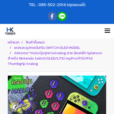
TEL : 085-502-2014 (คุณแบงค์)
หน้าแรก
สินค้าทั้งหมด
เคสและอุปกรณ์เสริม SWITCH OLED MODEL
Akitomo™ครอบปุ่มจุกยางAnalog ลาย น้อนหมึก Splatoon
สำหรับ Nintendo Switch/OLED/LITE/JoyPro/PS5/PS4
Thumbgrip Analog
New