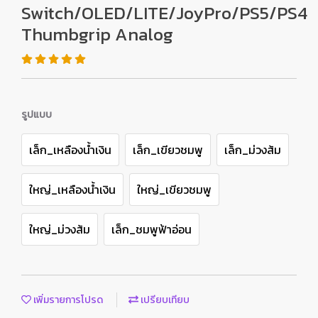
Switch/OLED/LITE/JoyPro/PS5/PS4
Thumbgrip Analog
รูปแบบ
เล็ก_เหลืองน้ำเงิน
เล็ก_เขียวชมพู
เล็ก_ม่วงส้ม
ใหญ่_เหลืองน้ำเงิน
ใหญ่_เขียวชมพู
ใหญ่_ม่วงส้ม
เล็ก_ชมพูฟ้าอ่อน
เพิ่มรายการโปรด
เปรียบเทียบ