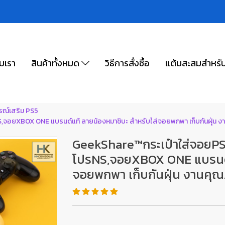
ับเรา
สินค้าทั้งหมด
วิธีการสั่งซื้อ
แต้มสะสมสำหรั
รณ์เสริม PS5
อยXBOX ONE แบรนด์แท้ ลายน้องหมาชิบะ สำหรับใส่จอยพกพา เก็บกันฝุ่น ง
GeekShare™กระเป๋าใส่จอยP
โปรNS,จอยXBOX ONE แบรนด์แ
จอยพกพา เก็บกันฝุ่น งานคุ