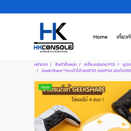
Home
เกี่ยวก
หน้าแรก
สินค้าทั้งหมด
เครื่องเล่นเกม PS5
อุปก
GeekShare™กระเป๋าใส่จอยPS5,จอยPS4,จอยโปรNS,จ
New