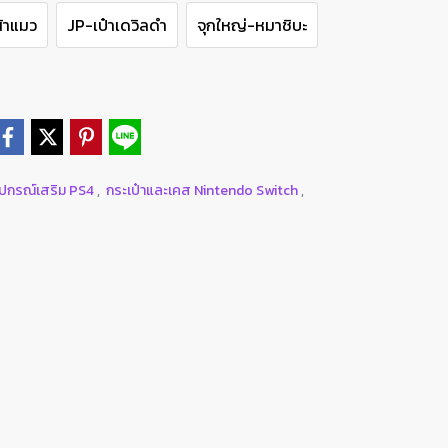
น้าแมว
JP-เป๋าเดวิลดำ
จุกใหญ่-หมาชิบะ
ุปกรณ์เสริม PS4
,
กระเป๋าและเคส Nintendo Switch
,