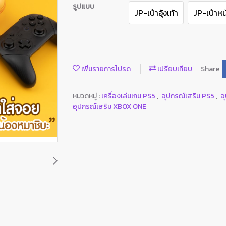
รูปแบบ
JP-เป๋าอุ้งเท้า
JP-เป๋าห
เพิ่มรายการโปรด
เปรียบเทียบ
Share
หมวดหมู่ :
เครื่องเล่นเกม PS5
,
อุปกรณ์เสริม PS5
,
อ
อุปกรณ์เสริม XBOX ONE