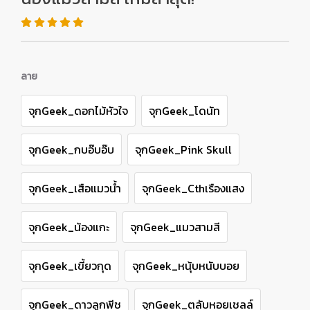
ลาย
จุกGeek_ดอกไม้หัวใจ
จุกGeek_โดนัท
จุกGeek_กบอ๊บอ๊บ
จุกGeek_Pink Skull
จุกGeek_เสือแมวน้ำ
จุกGeek_Cthเรืองแสง
จุกGeek_น้องแกะ
จุกGeek_แมวสามสี
จุกGeek_เขี้ยวกุด
จุกGeek_หนุ้บหนับบอย
จุกGeek_ดาวลูกพีช
จุกGeek_ตลับหอยเชลล์