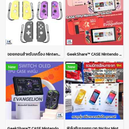
จอยคอนสำหรับเครื่อง Nintendo Switch V.1/V.2/OLED/Lite Joy Con Pad For Nintendo Switch V.1/V.2/OLED/Lite
GeekShare™ CASE Nintendo Switch / Switch OLED MODEL เคส TPU เนื้อนิ่ม ยางซิลิโคน ลาย Evagalion PINK and RED
New
New
GeekShare™ CASE Nintendo Switch / Switch OLED MODEL เคส TPU เนื้อนิ่ม ยางซิลิโคน ลาย Evagalion เคสกันรอยรอบตัว
ฟิล์มกันรอยกระจก 9H For Nintendo Switch ฟิล์มกระจกคุณภาพดี เต็มจอ กันรอยขีดข่วนได้ดี ติดง่าย