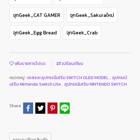
จุกGeek_CAT GAMER
จุกGeek_Sakuraใหม่
จุกGeek_Egg Bread
จุกGeek_Crab
เพิ่มรายการโปรด
เปรียบเทียบ
หมวดหมู่ :
เคสและอุปกรณ์เสริม SWITCH OLED MODEL
,
อุปกรณ์
เสริม Nintendo Switch Lite
,
อุปกรณ์เสริม NINTENDO SWITCH
Share
รายละเอียดสินค้า