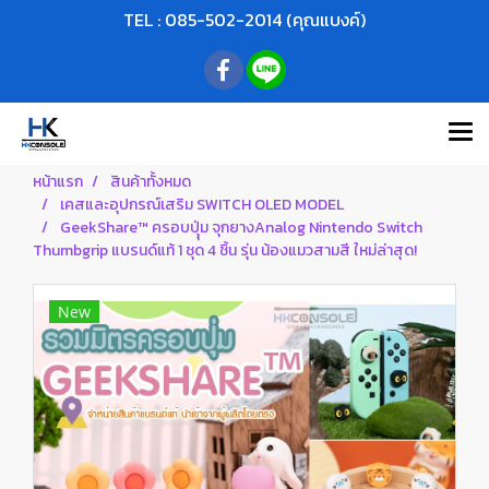
TEL : 085-502-2014 (คุณแบงค์)
หน้าแรก
สินค้าทั้งหมด
เคสและอุปกรณ์เสริม SWITCH OLED MODEL
GeekShare™ ครอบปุุ่ม จุกยางAnalog Nintendo Switch
Thumbgrip แบรนด์แท้ 1 ชุด 4 ชิ้น รุ่น น้องแมวสามสี ใหม่ล่าสุด!
New