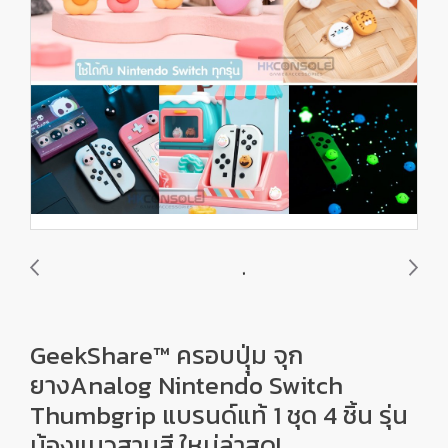
GeekShare™ ครอบปุุ่ม จุก
ยางAnalog Nintendo Switch
Thumbgrip แบรนด์แท้ 1 ชุด 4 ชิ้น รุ่น
น้องแมวสามสี ใหม่ล่าสุด!