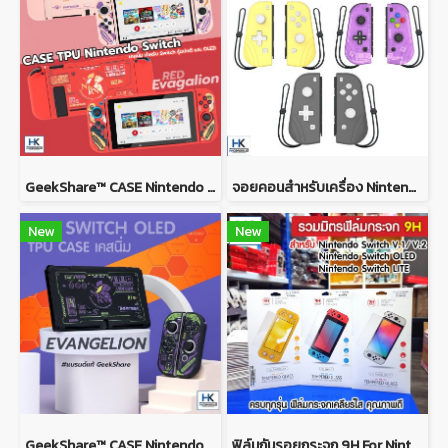
GeekShare™ CASE Nintendo Switch / Switch OLED MODEL เคส TPU เนื้อนิ่ม ยางซิลิโคน ลาย Evagalion PINK and RED
จอยคอนสำหรับเครื่อง Nintendo Switch V.1/V.2/OLED/Lite Joy Con Pad For Nintendo Switch V.1/V.2/OLED/Lite
New
New
GeekShare™ CASE Nintendo Switch / Switch OLED MODEL เคส TPU เนื้อนิ่ม ยางซิลิโคน ลาย Evagalion เคสกันรอยรอบตัว
ฟิล์มกันรอยกระจก 9H For Nintendo Switch ฟิล์มกระจกคุณภาพดี เต็มจอ กันรอยขีดข่วนได้ดี ติดง่าย