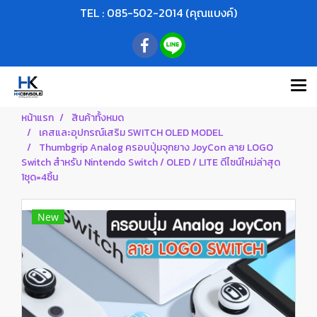
TEL : 085-502-2014 (คุณแบงค์)
หน้าแรก
สินค้าทั้งหมด
เคสและอุปกรณ์เสริม SWITCH OLED MODEL
Thumbgrip Analog ครอบปุ่มจุกยาง JoyCon ลาย LOGO
Switch สำหรับ Nintendo Switch / OLED / LITE ดีไซน์ใหม่ล่าสุด
1ชุด=4ชิ้น
New