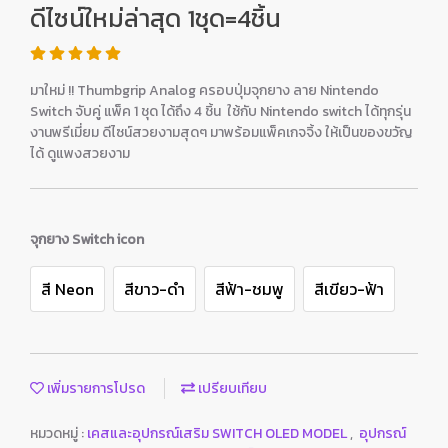
ดีไซน์ใหม่ล่าสุด 1ชุด=4ชิ้น
มาใหม่ !! Thumbgrip Analog ครอบปุ่มจุกยาง ลาย Nintendo
Switch จับคู่ แพ็ค 1 ชุด ได้ถึง 4 ชิ้น ใช้กับ Nintendo switch ได้ทุกรุ่น
งานพรีเมี่ยม ดีไซน์สวยงามสุดๆ มาพร้อมแพ็คเกจจิ้ง ให้เป็นของขวัญ
ได้ ดูแพงสวยงาม
จุกยาง Switch icon
สี Neon
สีขาว-ดำ
สีฟ้า-ชมพู
สีเขียว-ฟ้า
เพิ่มรายการโปรด
เปรียบเทียบ
หมวดหมู่ :
เคสและอุปกรณ์เสริม SWITCH OLED MODEL
,
อุปกรณ์