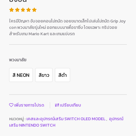
ใครมีปัญหา จับจอยคอนไม่ถนัด จอยขนาดเล็กไปเล่นไม่ถนัด Grip Joy
con พวงมาลัยรุ่นใหม่ ออกแบบมาเพื่อขาซิ่ง โดยเฉพาะ กริปจอย
สำหรับเกม Mario Kart และเกมแข่งรถ
พวงมาลัย
สี NEON
สีขาว
สีดำ
เพิ่มรายการโปรด
เปรียบเทียบ
หมวดหมู่ :
เคสและอุปกรณ์เสริม SWITCH OLED MODEL
,
อุปกรณ์
เสริม NINTENDO SWITCH