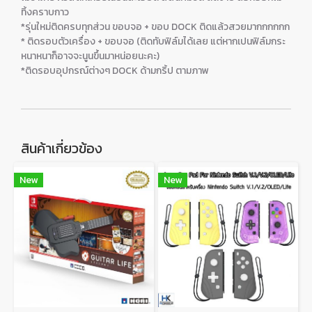
ทิ้งคราบกาว
*รุ่นใหม่ติดครบทุกส่วน ขอบจอ + ขอบ DOCK ติดแล้วสวยมากกกกกก
* ติดรอบตัวเครื่อง + ขอบจอ (ติดทับฟิล์มได้เลย แต่หากเปนฟิล์มกระ
หนาหนาก็อาจจะนูนขึ้นมาหน่อยนะคะ)
*ติดรอบอุปกรณ์ต่างๆ DOCK ด้ามกริ้ป ตามภาพ
สินค้าเกี่ยวข้อง
New
New