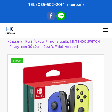
TEL : 085-502-2014 (คุณแบงค์)
หน้าแรก
สินค้าทั้งหมด
อุปกรณ์เสริม NINTENDO SWITCH
Joy-con สีน้ำเงิน-เหลือง [Official Product]
New