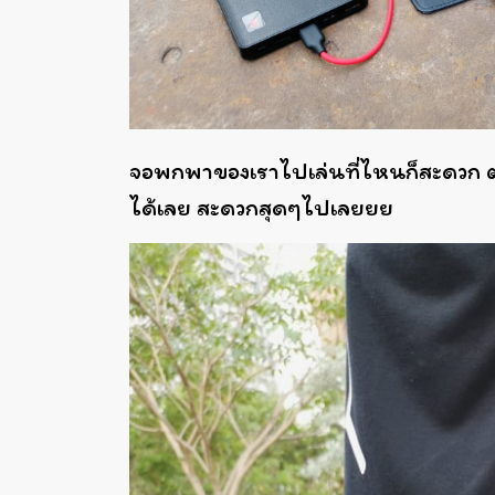
จอพกพาของเราไปเล่นที่ไหนก็สะดวก 
ได้เลย สะดวกสุดๆไปเลยยย