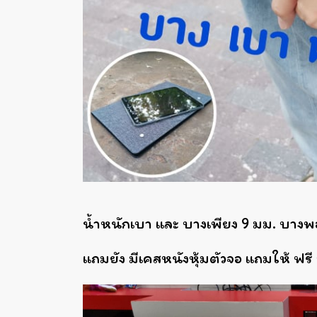
น้ำหนักเบา และ บางเพียง 9 มม. บาง
แถมยัง มีเคสหนังหุ้มตัวจอ แถมให้ ฟรี 