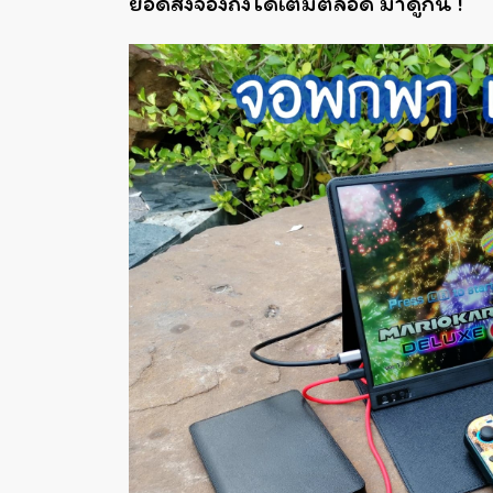
ยอดสั่งจองถึงได้เต็มตลอด มาดูกัน !