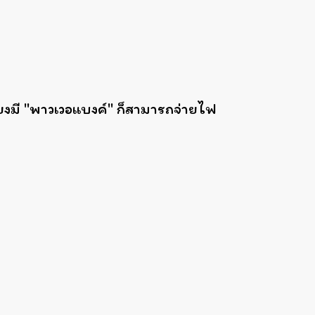
ยงมี "พาวเวอแบงค์" ก็สามารถจ่ายไฟ