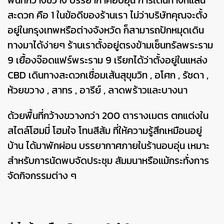
พื้นที่กว้างขวาง บรรยากาศอบอุ่น การเดินทางที่แสน
สะดวก คือ 1 ในข้อดีของร้านเรา ไม่ว่าบริษัทคุณจะตั้ง
อยู่ในกรุงเทพหรือต่างจังหวัด ก็สามารถปักหมุดเดิน
ทางมาได้ง่ายๆ ร้านเราตั้งอยู่ตรงข้ามเซ็นทรัลพระราม
9 เยื้องจ๊อดแฟร์พระราม 9 เรียกได้ว่าตั้งอยู่ในแหล่ง
CBD เดินทางสะดวกเชื่อมเส้นสุขุมวิท , อโศก , รัชดา ,
ห้วยขวาง , สาทร , อารีย์ , ลาดพร้าวและบางนา
ด้วยพื้นที่กว้างขวางกว่า 200 ตารางเมตร ตกแต่งใน
สไตล์โฮมมี่ โฮมใจ โทนสีส้ม ที่ให้ความรู้สึกเหมือนอยู่
บ้าน ได้มาพักผ่อน บรรยากาศภายในร้านอบอุ่น เหมาะ
สำหรับการนัดพบจัดประชุม สัมมนาหรือแม้กระทั่งการ
จัดกิจกรรมต่าง ๆ